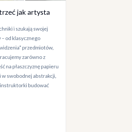
rzeć jak artysta
hniki i szukają swojej
 – od klasycznego
„widzenia” przedmiotów,
 Pracujemy zarówno z
ość na płaszczyznę papieru
i w swobodnej abstrakcji,
 instruktorki budować