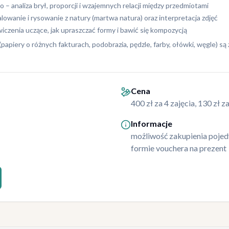
 – analiza brył, proporcji i wzajemnych relacji między przedmiotami
alowanie i rysowanie z natury (martwa natura) oraz interpretacja zdjęć
wiczenia uczące, jak upraszczać formy i bawić się kompozycją
papiery o różnych fakturach, podobrazia, pędzle, farby, ołówki, węgle) s
Cena
400 zł za 4 zajęcia, 130 zł z
Informacje
możliwość zakupienia pojedy
formie vouchera na prezent