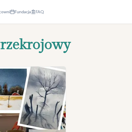
cowni
Fundacja
FAQ
przekrojowy