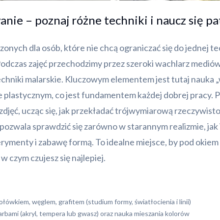
nie – poznaj różne techniki i naucz się pat
nych dla osób, które nie chcą ograniczać się do jednej tec
Podczas zajęć przechodzimy przez szeroki wachlarz mediów
chniki malarskie. Kluczowym elementem jest tutaj nauka 
ie plastycznym, co jest fundamentem każdej dobrej pracy.
e zdjęć, ucząc się, jak przekładać trójwymiarową rzeczywist
 pozwala sprawdzić się zarówno w starannym realizmie, jak 
erymenty i zabawę formą. To idealne miejsce, by pod okiem
w czym czujesz się najlepiej.
łówkiem, węglem, grafitem (studium formy, światłocienia i linii)
farbami (akryl, tempera lub gwasz) oraz nauka mieszania kolorów