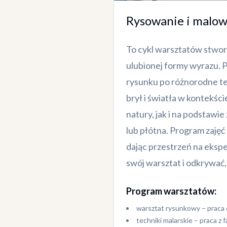
Rysowanie i malowa
To cykl warsztatów stworzo
ulubionej formy wyrazu. 
rysunku po różnorodne te
brył i światła w kontekśc
natury, jak i na podstawi
lub płótna. Program zajęć
dając przestrzeń na eksp
swój warsztat i odkrywać, 
Program warsztatów:
warsztat rysunkowy – praca o
techniki malarskie – praca z 