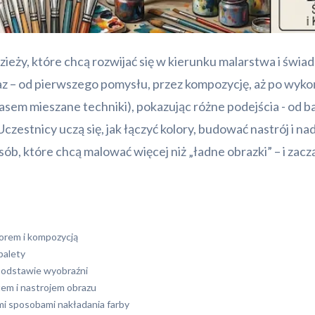
odzieży, które chcą rozwijać się w kierunku malarstwa i świ
z – od pierwszego pomysłu, przez kompozycję, aż po wyko
zasem mieszane techniki), pokazując różne podejścia - od b
czestnicy uczą się, jak łączyć kolory, budować nastrój i n
osób, które chcą malować więcej niż „ładne obrazki” – i zacz
orem i kompozycją
palety
 podstawie wyobraźni
tem i nastrojem obrazu
i sposobami nakładania farby