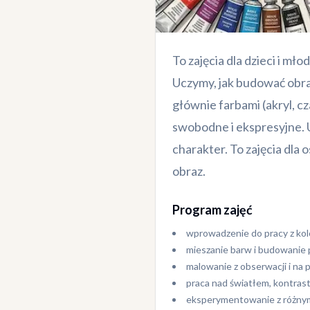
To zajęcia dla dzieci i mł
Uczymy, jak budować obra
głównie farbami (akryl, c
swobodne i ekspresyjne. U
charakter. To zajęcia dla 
obraz.
Program zajęć
wprowadzenie do pracy z kol
mieszanie barw i budowanie 
malowanie z obserwacji i na
praca nad światłem, kontras
eksperymentowanie z różnym