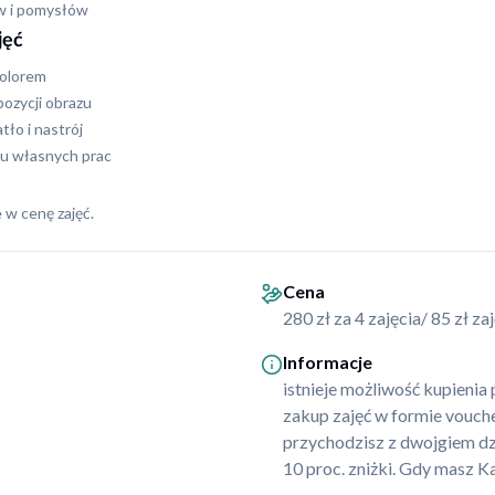
w i pomysłów
jęć
kolorem
ozycji obrazu
tło i nastrój
u własnych prac
 w cenę zajęć.
Cena
280 zł za 4 zajęcia/ 85 zł z
Informacje
istnieje możliwość kupienia
zakup zajęć w formie vouche
przychodzisz z dwojgiem dz
10 proc. zniżki. Gdy masz Ka